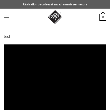
Passer
Réalisation de cadres et encadrements sur mesure
au
contenu
0
test