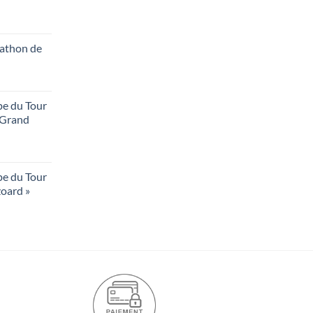
rathon de
pe du Tour
 Grand
pe du Tour
zoard »