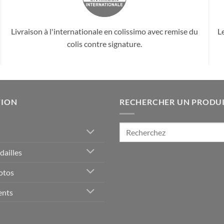
Livraison à l'internationale en colissimo avec remise du
L
colis contre signature.
TION
RECHERCHER UN PRODU
Recherche
pour :
ailles
otos
ents