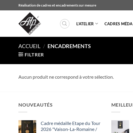
Passer
Réalisation de cadres et encadrements sur mesure
au
contenu
L’ATELIER
CADRES MÉDAI
ACCUEIL
/
ENCADREMENTS
FILTRER
Aucun produit ne correspond à votre sélection.
NOUVEAUTÉS
MEILLEU
Cadre médaille Etape du Tour
2026 "Vaison-La-Romaine /