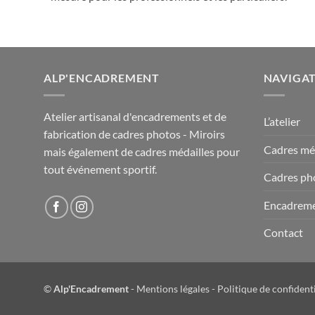
ALP'ENCADREMENT
NAVIGA
Atelier artisanal d'encadrements et de
L’atelier
fabrication de cadres photos - Miroirs
Cadres méd
mais également de cadres médailles pour
tout événement sportif.
Cadres ph
Encadrem
Contact
©
Alp'Encadrement
-
Mentions légales
-
Politique de confidenti