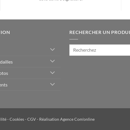
TION
RECHERCHER UN PRODU
Recherche
pour :
ailles
otos
ents
lité
-
Cookies
-
CGV
- Réalisation
Agence Com'online