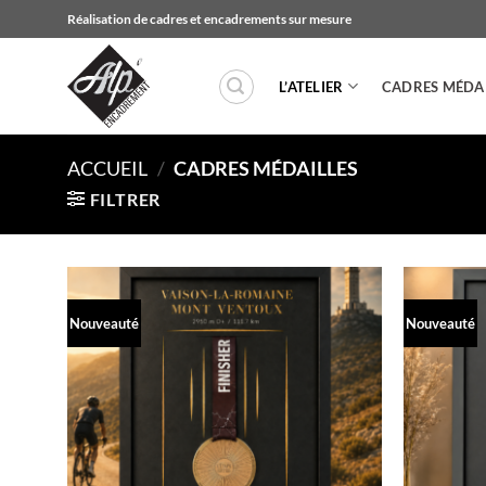
Passer
Réalisation de cadres et encadrements sur mesure
au
contenu
L’ATELIER
CADRES MÉDAI
ACCUEIL
/
CADRES MÉDAILLES
FILTRER
Nouveauté
Nouveauté