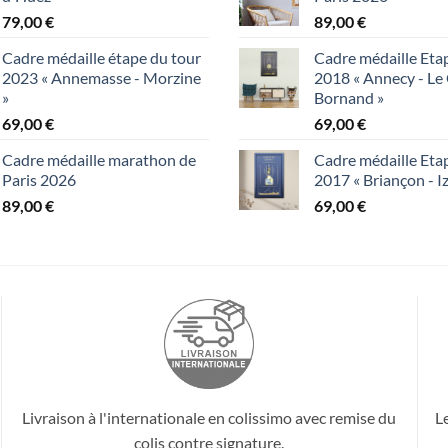
79,00
€
89,00
€
Cadre médaille étape du tour
Cadre médaille Eta
2023 « Annemasse - Morzine
2018 « Annecy - Le
»
Bornand »
69,00
€
69,00
€
Cadre médaille marathon de
Cadre médaille Eta
Paris 2026
2017 « Briançon - I
89,00
€
69,00
€
Livraison à l'internationale en colissimo avec remise du
L
colis contre signature.