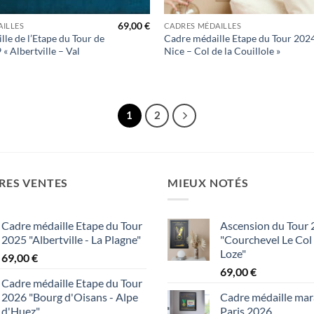
+
69,00
€
ILLES
CADRES MÉDAILLES
le de l’Etape du Tour de
Cadre médaille Etape du Tour 2024
« Albertville – Val
Nice – Col de la Couillole »
1
2
RES VENTES
MIEUX NOTÉS
Cadre médaille Etape du Tour
Ascension du Tour
2025 "Albertville - La Plagne"
"Courchevel Le Col
Loze"
69,00
€
69,00
€
Cadre médaille Etape du Tour
2026 "Bourg d'Oisans - Alpe
Cadre médaille ma
d'Huez"
Paris 2026