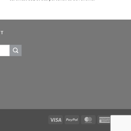
IT
Visa
PayPal
MasterCard
American
Express