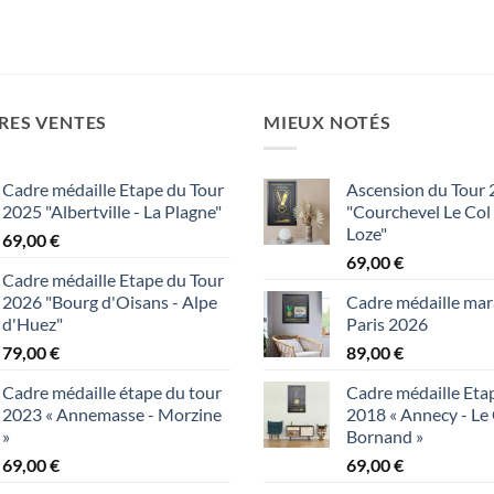
RES VENTES
MIEUX NOTÉS
Cadre médaille Etape du Tour
Ascension du Tour
2025 "Albertville - La Plagne"
"Courchevel Le Col
Loze"
69,00
€
69,00
€
Cadre médaille Etape du Tour
2026 "Bourg d'Oisans - Alpe
Cadre médaille ma
d'Huez"
Paris 2026
79,00
€
89,00
€
Cadre médaille étape du tour
Cadre médaille Eta
2023 « Annemasse - Morzine
2018 « Annecy - Le
»
Bornand »
69,00
€
69,00
€