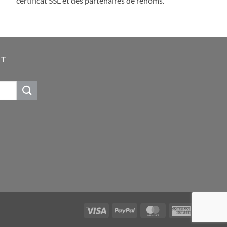
certificat SSL et des partenaires de renoms.
IT
Visa
PayPal
MasterCard
American
Express