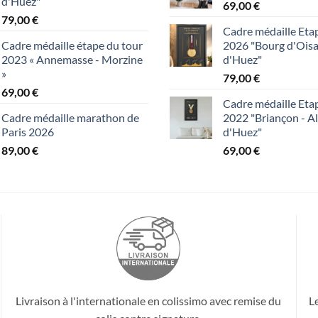
d'Huez"
69,00
€
79,00
€
Cadre médaille Eta
Cadre médaille étape du tour
2026 "Bourg d'Oisa
2023 « Annemasse - Morzine
d'Huez"
»
79,00
€
69,00
€
Cadre médaille Eta
Cadre médaille marathon de
2022 "Briançon - A
Paris 2026
d'Huez"
89,00
€
69,00
€
Livraison à l'internationale en colissimo avec remise du
L