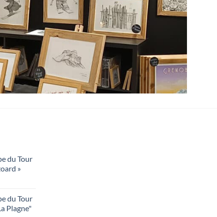
pe du Tour
zoard »
pe du Tour
La Plagne"