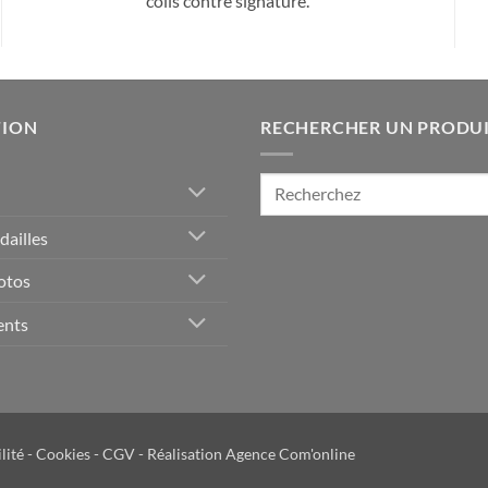
colis contre signature.
TION
RECHERCHER UN PRODU
Recherche
pour :
ailles
otos
ents
lité
-
Cookies
-
CGV
- Réalisation
Agence Com'online