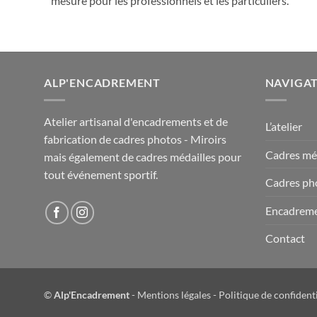
mesure pour les professionnels et les particuliers.
ALP'ENCADREMENT
NAVIGA
Atelier artisanal d'encadrements et de
L’atelier
fabrication de cadres photos - Miroirs
Cadres méd
mais également de cadres médailles pour
tout événement sportif.
Cadres ph
Encadrem
Contact
©
Alp'Encadrement
-
Mentions légales
-
Politique de confidenti